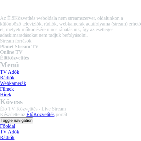
Az ÉlőKözvetítés weboldala nem streamszerver, oldalunkon a
különböző televíziók, rádiók, webkamerák adatfolyama (stream) érhető
el, melyek működésére nincs ráhatásunk, így az esetleges
adáskimaradásokat nem tudjuk befolyásolni.
Stream források
Planet Stream TV
Online TV
ÉlőKözvetítés
Menü
TV Adók
Rádiók
Webkamerák
Filmek
Hírek
Kövess
Élő TV Közvetítés - Live Stream
Készítette az
ÉlőKözvetítés
portál
Toggle navigation
Főoldal
TV Adók
Rádiók