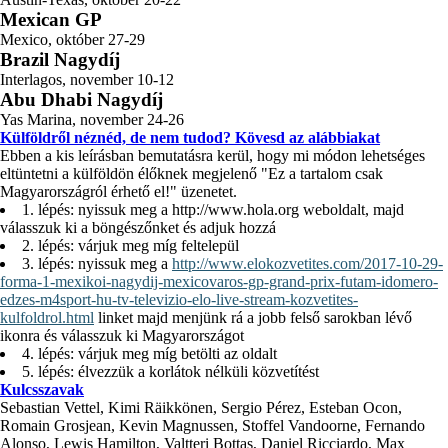
Mexican GP
Mexico, október 27-29
Brazil Nagydíj
Interlagos, november 10-12
Abu Dhabi Nagydíj
Yas Marina, november 24-26
Külföldről néznéd, de nem tudod? Kövesd az alábbiakat
Ebben a kis leírásban bemutatásra kerül, hogy mi módon lehetséges
eltüntetni a külföldön élőknek megjelenő "Ez a tartalom csak
Magyarországról érhető el!" üzenetet.
1. lépés: nyissuk meg a
http://www.hola.org
weboldalt, majd
válasszuk ki a böngészőnket és adjuk hozzá
2. lépés: várjuk meg míg feltelepül
3. lépés: nyissuk meg a
http://www.elokozvetites.com/2017-10-29-
forma-1-mexikoi-nagydij-mexicovaros-gp-grand-prix-futam-idomero-
edzes-m4sport-hu-tv-televizio-elo-live-stream-kozvetites-
kulfoldrol.html
linket majd menjünk rá a jobb felső sarokban lévő
ikonra és válasszuk ki Magyarországot
4. lépés: várjuk meg míg betölti az oldalt
5. lépés: élvezzük a korlátok nélküli közvetítést
Kulcsszavak
Sebastian Vettel, Kimi Räikkönen, Sergio Pérez, Esteban Ocon,
Romain Grosjean, Kevin Magnussen, Stoffel Vandoorne, Fernando
Alonso, Lewis Hamilton, Valtteri Bottas, Daniel Ricciardo, Max