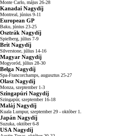
Monte Carlo, május 26-28
Kanadai Nagydíj
Montreal, június 9-11
European GP
Baku, június 23-25
Osztrák Nagydíj
Spielberg, július 7-9
Brit Nagydíj
Silverstone, július 14-16
Magyar Nagydíj
Mogyoród, július 28-30
Belga Nagydíj
Spa-Francorchamps, augusztus 25-27
Olasz Nagydíj
Monza, szeptember 1-3
Szingapúri Nagydíj
Szingapúr, szeptember 16-18
Maláj Nagydíj
Kuala Lumpur, szeptember 29 - október 1.
Japán Nagydíj
Suzuka, október 6-8
USA Nagydíj
Austin-Texas, október 20-22