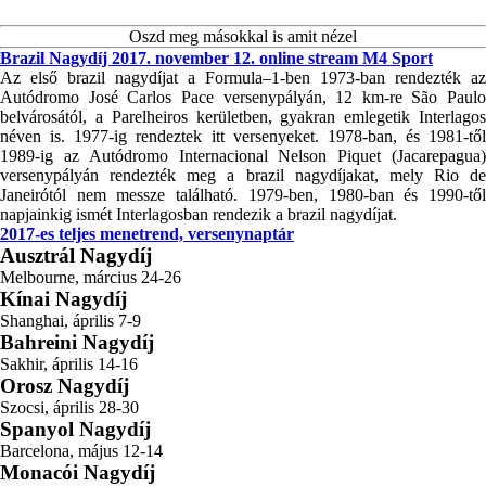
Oszd meg másokkal is amit nézel
Brazil Nagydíj 2017. november 12. online stream M4 Sport
Az első brazil nagydíjat a Formula–1-ben 1973-ban rendezték az
Autódromo José Carlos Pace versenypályán, 12 km-re São Paulo
belvárosától, a Parelheiros kerületben, gyakran emlegetik Interlagos
néven is. 1977-ig rendeztek itt versenyeket. 1978-ban, és 1981-től
1989-ig az Autódromo Internacional Nelson Piquet (Jacarepagua)
versenypályán rendezték meg a brazil nagydíjakat, mely Rio de
Janeirótól nem messze található. 1979-ben, 1980-ban és 1990-től
napjainkig ismét Interlagosban rendezik a brazil nagydíjat.
2017-es teljes menetrend, versenynaptár
Ausztrál Nagydíj
Melbourne, március 24-26
Kínai Nagydíj
Shanghai, április 7-9
Bahreini Nagydíj
Sakhir, április 14-16
Orosz Nagydíj
Szocsi, április 28-30
Spanyol Nagydíj
Barcelona, május 12-14
Monacói Nagydíj