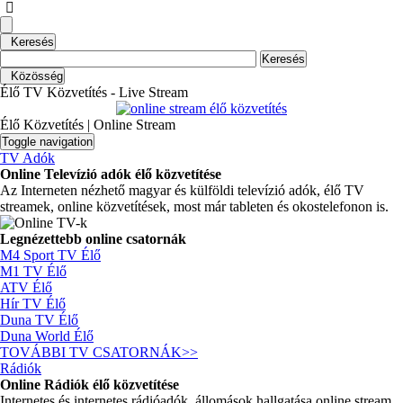
Keresés
Közösség
Élő TV Közvetítés - Live Stream
Élő Közvetítés | Online Stream
Toggle navigation
TV Adók
Online Televízió adók élő közvetítése
Az Interneten nézhető magyar és külföldi televízió adók, élő TV
streamek, online közvetítések, most már tableten és okostelefonon is.
Legnézettebb online csatornák
M4 Sport TV
Élő
M1 TV
Élő
ATV
Élő
Hír TV
Élő
Duna TV
Élő
Duna World
Élő
TOVÁBBI TV CSATORNÁK
>>
Rádiók
Online Rádiók élő közvetítése
Internetes és internetes rádióadók, állomások hallgatása online stream