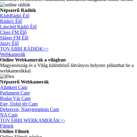
Népszerű Rádiók
KlubRádió
Élő
Rádió1
Élő
Lánchíd Rádió
Élő
Class FM
Élő
Sláger FM
Élő
Jazzy
Élő
TOVÁBBI RÁDIÓK
>>
Webkamerák
Online Webkamerák a világban
Magyarország és a Világ különböző látványos helyeire pillanthat be a
webkamerákkal
Népszerű Webkamerák
Állatkert
Cam
Parlament
Cam
Budai Vár
Cam
Ege, Dobó tér
Cam
Debrecen, Nagytemplom
Cam
NA
Cam
TOVÁBBI WEBKAMERÁK
>>
Filmek
Online Filmek
Online Filmek nézése