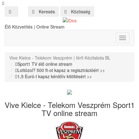
Keresés
Közösség
Élő Közvetítés | Online Stream
Toggle
navigati
Vive Kielce - Telekom Veszprém | férfi Kézilabda BL
Sport1 TV élő online stream
Lottózol? 500 ft-ot kapsz a regisztrációért >>
1,5 Euró-t kapsz kérdőív kitöltésért >>
Vive Kielce - Telekom Veszprém Sport1
TV online stream