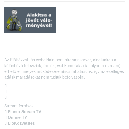
Az ÉlőKözvetítés weboldala nem streamszerver, oldalunkon a
különböző televíziók, rádiók, webkamerák adatfolyama (stream)
érhető el, melyek működésére nincs ráhatásunk, így az esetleges
adáskimaradásokat nem tudjuk befolyásolni.
Stream források
Planet Stream TV
Online TV
ÉlőKözvetítés