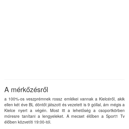
A mérkőzésről
a 100%-os veszprémnek rossz emlékei vannak a Kielcéről, akik
ellen két éve BL döntőt játszott és vezetett is 9 góllal, ám mégis a
Kielce nyert a végén. Most itt a lehetőség a csoportkörben
móresre tanítani a lengyeleket. A mecset élőben a Sport1 Tv
élőben közvetíti 19:00-tól.