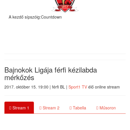
A kezdő sípszóig:Countdown
Bajnokok Ligája férfi kézilabda
mérkőzés
2017. október 15. 19:00 | férfi BL |
Sport1 TV
élő online stream
Stream 1
Stream 2
Tabella
Műsoron