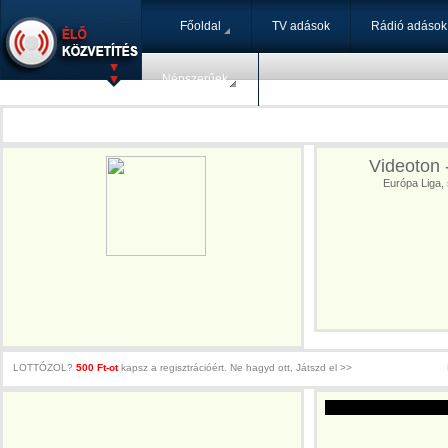
Főoldal
TV adások
Rádió adások
Népszerűek
Videoton 
Európa Liga, 
LOTTÓZOL?
500 Ft-ot
kapsz a regisztrációért. Ne hagyd ott, Játszd el >>