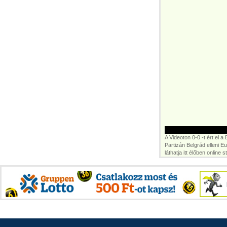
A Videoton 0-0 -t ért el a
Partizán Belgrád elleni E
láthatja itt élőben onlin