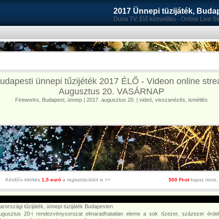
2017 Ünnepi tüzijáték, Buda
Duna TV, Élő közvetítés - Online Live S
udapesti ünnepi tűzijéték 2017 ÉLŐ - Videon online str
Augusztus 20. VASÁRNAP
Fireworks, Budapest, ünnep | 2017. augusztus 20. | videó, visszanézés, ismétlés
Kérdőív kitöltés
1,5 euró
a regisztrációért is >>
500 Ft-ot
kapsz most, 
rországi tűzijáték, ünnepi tüzijáték Budapesten
ugusztus 20-i rendezvénysorozat elmaradhatatlan eleme a sok tízezer, százezer érdek