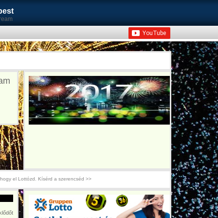
pest
tream
eam
hogy el Lottózd. Kísérd a szerencséd >>
lődőt