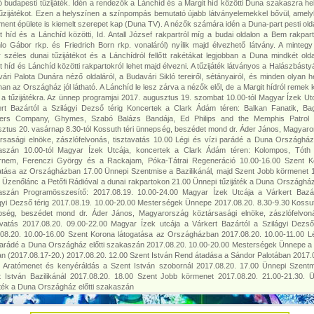
 budapesti tűzijáték. Idén a rendezők a Lánchíd és a Margit híd közötti Duna szakaszra he
tűzijátékot. Ezen a helyszínen a színpompás bemutató újabb látványelemekkel bővül, amel
ment épülete is kiemelt szerepet kap (Duna TV). A nézők számára idén a Duna-part pesti old
t híd és a Lánchíd közötti, Id. Antall József rakpartról míg a budai oldalon a Bem rakpart
lo Gábor rkp. és Friedrich Born rkp. vonaláról) nyílik majd élvezhető látvány. A minteg
 széles dunai tűzijátékot és a Lánchídról fellőtt rakétákat legjobban a Duna mindkét old
t híd és Lánchíd közötti rakpartokról lehet majd élvezni. A tűzijáték látványos a Halászbástyá
ári Palota Dunára néző oldaláról, a Budavári Sikló tereiről, sétányairól, és minden olyan he
an az Országház jól látható. A Lánchíd le lesz zárva a nézők elől, de a Margit hídról remek k
k a tűzijátékra. Az ünnep programjai 2017. augusztus 19. szombat 10.00-tól Magyar Ízek Ut
rt Bazártól a Szilágyi Dezső térig Koncertek a Clark Ádám téren: Balkan Fanatik, B
hers Company, Ghymes, Szabó Balázs Bandája, Ed Philips and the Memphis Patrol 
ztus 20. vasárnap 8.30-tól Kossuth téri ünnepség, beszédet mond dr. Áder János, Magyar
rsasági elnöke, zászlófelvonás, tisztavatás 10.00 Légi és vízi parádé a Duna Országház 
aszán 10.00-tól Magyar Ízek Utcája, koncertek a Clark Ádám téren: Kolompos, Tóth 
rnem, Ferenczi György és a Rackajam, Póka-Tátrai Regeneráció 10.00-16.00 Szent K
atása az Országházban 17.00 Ünnepi Szentmise a Bazilikánál, majd Szent Jobb körmenet 
 Üzenőlánc a Petőfi Rádióval a dunai rakpartokon 21.00 Ünnepi tűzijáték a Duna Országház 
aszán Programösszesítő: 2017.08.19. 10.00-24.00 Magyar Ízek Utcája a Várkert Bazár
gyi Dezső térig 2017.08.19. 10.00-20.00 Mesterségek Ünnepe 2017.08.20. 8.30-9.30 Kossut
pség, beszédet mond dr. Áder János, Magyarország köztársasági elnöke, zászlófelvon
avatás 2017.08.20. 09.00-22.00 Magyar Ízek utcája a Várkert Bazártól a Szilágyi Dezső
08.20. 10.00-16.00 Szent Korona látogatása az Országházban 2017.08.20. 10.00-11.00 L
parádé a Duna Országház előtti szakaszán 2017.08.20. 10.00-20.00 Mesterségek Ünnepe a
n (2017.08.17-20.) 2017.08.20. 12.00 Szent István Rend átadása a Sándor Palotában 2017.
 Aratómenet és kenyéráldás a Szent István szobornál 2017.08.20. 17.00 Ünnepi Szent
 István Bazilikánál 2017.08.20. 18.00 Szent Jobb körmenet 2017.08.20. 21.00-21.30. 
áték a Duna Országház előtti szakaszán