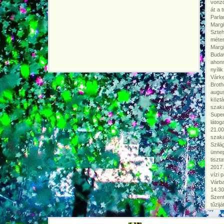
vonzó
át a 
Parla
Margi
Szteh
méter
Margi
Budav
ahonn
nyíli
Várke
Brot
augus
köztá
szak
Supe
látog
21.00
szak
Szilá
ünne
tiszt
2017.
vízi 
Várba
14.30
Szent
tűzij