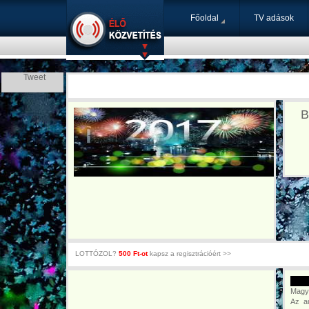
Főoldal
TV adások
Tweet
B
LOTTÓZOL?
500 Ft-ot
kapsz a regisztrációért >>
Magya
Az a