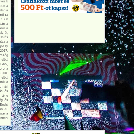
lyezik
yben a
alán a
ról (a
y 1000
alán a
ról, a
lyről,
ilátás
cája a
agossy
2017.
ország
előtti
Gabi,
orona
18.00-
előtti
tól a
h téri
ás és
 térig
égi és
 Budai
08.20.
mise a
Ünnepi