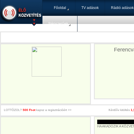
Főoldal
TV adások
Rádió adások
Népszerűek
Ferencvá
LOTTÓZOL?
500 Ft-ot
kapsz a regisztrációért >>
Kérdőív kitöltés
1,
HA AKADOZIK A KÖZVETÍT