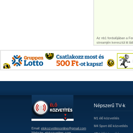
Az nb1 fordulójában a Fe
streamjén keresztül itt lát
Népszerű TV-k
M1 élő közvetítés
M4 Sport élő közvetítés
Email:
elokozvetitesonline@gmail.com
Website:
elokozvetites.com