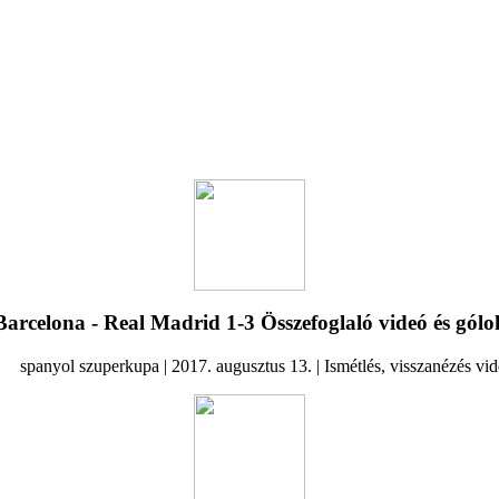
Labdarúgás, Spanyol Szuperkupa
Barcelona - Real Madrid 1-3 Összefoglaló videó és gólo
spanyol szuperkupa | 2017. augusztus 13. | Ismétlés, visszanézés vi