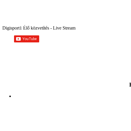
Főoldal
TV adások
Rádió adások
Népszerűek
Digisport1 Élő közvetítés - Live Stream