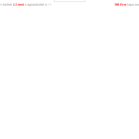
v kitöltés
1,5 euró
a regisztrációért is >>
500 Ft-ot
kapsz mos