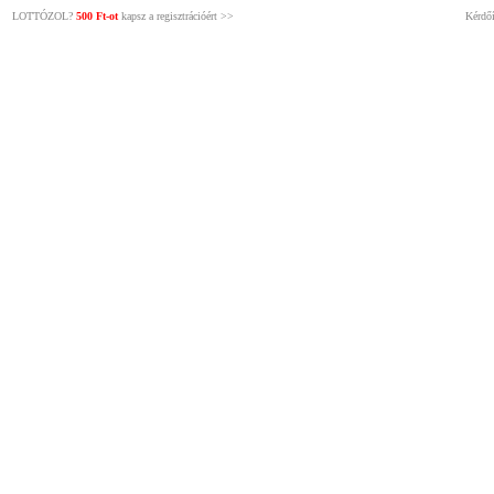
LOTTÓZOL?
500 Ft-ot
kapsz a regisztrációért >>
Kérdőí