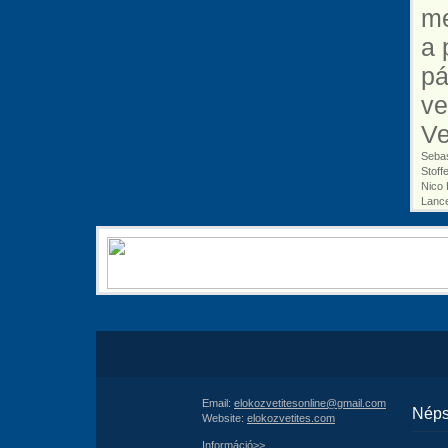
me
a 
pá
ve
Ve
Sebas
Stoff
Nico 
Lance
Email:
elokozvetitesonline@gmail.com
Néps
Website:
elokozvetites.com
Információ>>