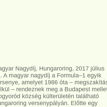
gyar Nagydíj, Hungaroring, 2017 július
. A magyar nagydíj a Formula–1 egyik
rsenye, amelyet 1986 óta – megszakítá
lkül – rendeznek meg a Budapest mellet
gyoród község külterületén található
ngaroring versenypályán. Előtte egy