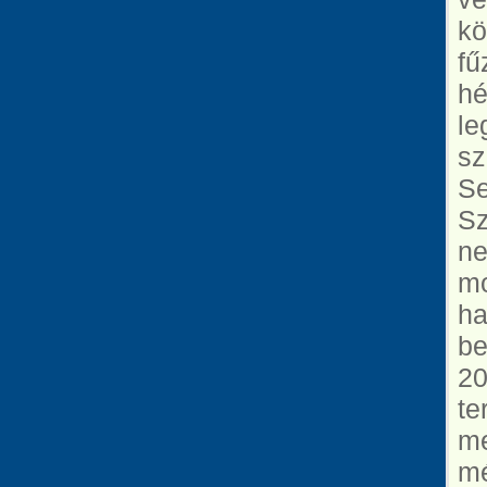
kö
fű
hé
le
sz
Se
Sz
ne
mo
ha
be
20
te
me
mé