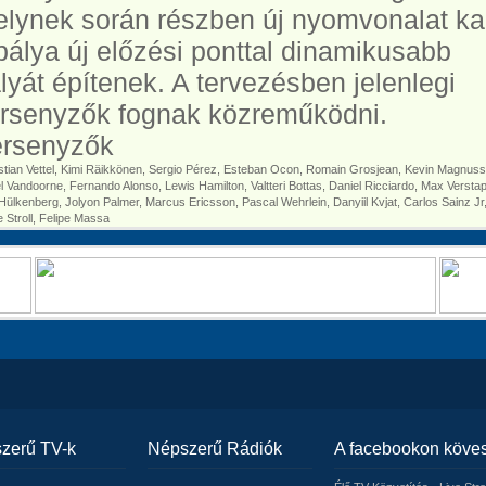
lynek során részben új nyomvonalat k
pálya új előzési ponttal dinamikusabb
lyát építenek. A tervezésben jelenlegi
rsenyzők fognak közreműködni.
rsenyzők
tian Vettel, Kimi Räikkönen, Sergio Pérez, Esteban Ocon, Romain Grosjean, Kevin Magnuss
el Vandoorne, Fernando Alonso, Lewis Hamilton, Valtteri Bottas, Daniel Ricciardo, Max Versta
Hülkenberg, Jolyon Palmer, Marcus Ericsson, Pascal Wehrlein, Danyiil Kvjat, Carlos Sainz Jr
 Stroll, Felipe Massa
zerű TV-k
Népszerű Rádiók
A facebookon köve