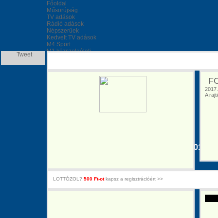
Főoldal
Műsorújság
TV adások
Rádió adások
Népszerűek
Kedvelt TV adások
M4 Sport
M1 közszolgálati
Tweet
Duna TV
Duna World
ATV
RTL KLUB
FO
EuroNews magyarul
2017.
ÖSSZES TV adás>>
A raj
Kedvelt Rádió adások
Class FM
Klubrádió
Juventus Rádió
Lánchíd Rádió
ÖSSZES RÁDIÓ adás
Forma 1 Magyar Nagydíj, Hungaroring 2017
Duna TV, Élő közvetítés - Online Live Stream
LOTTÓZOL?
500 Ft-ot
kapsz a regisztrációért >>