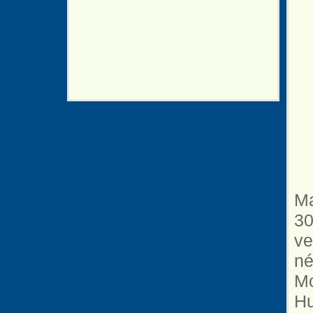
Ma
30
ve
né
Mo
Hu