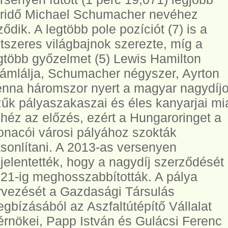
ridő Michael Schumacher nevéhez
ződik. A legtöbb pole pozíciót (7) is a
tszeres világbajnok szerezte, míg a
gtöbb győzelmet (5) Lewis Hamilton
ámlálja, Schumacher négyszer, Ayrton
nna háromszor nyert a magyar nagydíjo
űk pályaszakaszai és éles kanyarjai mia
héz az előzés, ezért a Hungaroringet a
nacói városi pályához szokták
sonlítani. A 2013-as versenyen
jelentették, hogy a nagydíj szerződését
21-ig meghosszabbították. A pálya
rvezését a Gazdasági Társulás
gbízásából az Aszfaltútépítő Vállalat
rnökei, Papp István és Gulácsi Ferenc