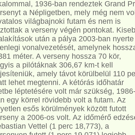
kalommal, 1936-ban rendeztek Grand Pr
rsenyt a Népligetben, mely még nem vol
vatalos világbajnoki futam és nem is
ztottak a verseny végén pontokat. Kise
alakítások után a pálya 2003-ban nyerte
lenlegi vonalvezetését, amelynek hossz
381 méter. A verseny hossza 70 kör,
gyis a pilótáknak 306,67 km-t kell
ljesíteniük, amely távot körülbelül 110 p
att lehet megtenni. A kétórás időhatár
etbe léptetésére volt már szükség, 1986
n egy körrel rövidebb volt a futam. Az
yetlen esős körülmények között futott
rseny a 2006-os volt. Az időmérő edzé
bastian Vettel (1 perc 18,773), a
rsenyen futott (1 perc 19,071) legjobb