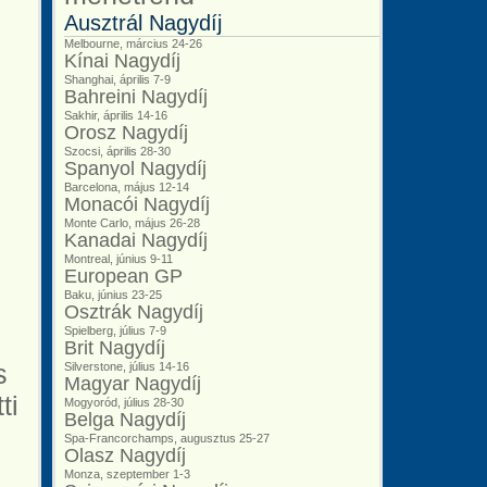
Ausztrál Nagydíj
Melbourne, március 24-26
Kínai Nagydíj
Shanghai, április 7-9
Bahreini Nagydíj
Sakhir, április 14-16
Orosz Nagydíj
Szocsi, április 28-30
Spanyol Nagydíj
Barcelona, május 12-14
Monacói Nagydíj
Monte Carlo, május 26-28
Kanadai Nagydíj
Montreal, június 9-11
European GP
Baku, június 23-25
Osztrák Nagydíj
Spielberg, július 7-9
Brit Nagydíj
s
Silverstone, július 14-16
Magyar Nagydíj
ti
Mogyoród, július 28-30
Belga Nagydíj
Spa-Francorchamps, augusztus 25-27
Olasz Nagydíj
Monza, szeptember 1-3