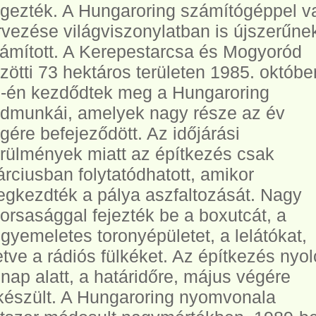
gezték. A Hungaroring számítógéppel v
rvezése világviszonylatban is újszerűne
ámított. A Kerepestarcsa és Mogyoród
zötti 73 hektáros területen 1985. októbe
-én kezdődtek meg a Hungaroring
ldmunkái, amelyek nagy része az év
gére befejeződött. Az időjárási
rülmények miatt az építkezés csak
rciusban folytatódhatott, amikor
gkezdték a pálya aszfaltozását. Nagy
orsasággal fejezték be a boxutcát, a
gyemeletes toronyépületet, a lelátókat,
letve a rádiós fülkéket. Az építkezés nyol
nap alatt, a határidőre, május végére
készült. A Hungaroring nyomvonala