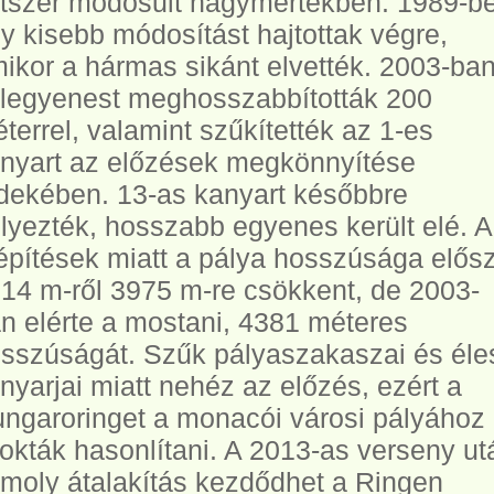
tszer módosult nagymértékben. 1989-b
y kisebb módosítást hajtottak végre,
ikor a hármas sikánt elvették. 2003-ban
legyenest meghosszabbították 200
terrel, valamint szűkítették az 1-es
nyart az előzések megkönnyítése
dekében. 13-as kanyart későbbre
lyezték, hosszabb egyenes került elé. 
építések miatt a pálya hosszúsága elős
14 m-ről 3975 m-re csökkent, de 2003-
n elérte a mostani, 4381 méteres
sszúságát. Szűk pályaszakaszai és éle
nyarjai miatt nehéz az előzés, ezért a
ngaroringet a monacói városi pályához
okták hasonlítani. A 2013-as verseny ut
moly átalakítás kezdődhet a Ringen