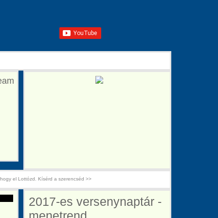
ream
hogy el Lottózd. Kísérd a szerencséd >>
2017-es versenynaptár -
menetrend