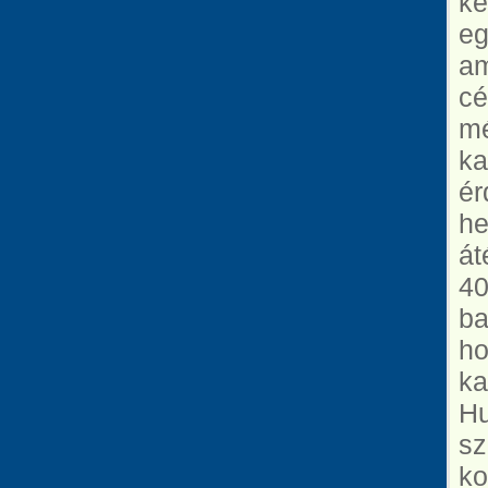
ké
eg
am
cé
mé
ka
ér
he
át
40
ba
ho
ka
Hu
sz
ko