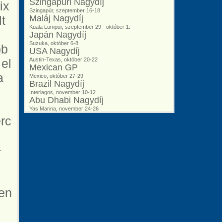
Szingapúri Nagydíj
ix
Szingapúr, szeptember 16-18
t
Maláj Nagydíj
Kuala Lumpur, szeptember 29 - október 1.
Japán Nagydíj
Suzuka, október 6-8
bb
USA Nagydíj
 el
Austin-Texas, október 20-22
Mexican GP
a
Mexico, október 27-29
Brazil Nagydíj
Interlagos, november 10-12
Abu Dhabi Nagydíj
Yas Marina, november 24-26
erc
-
sen