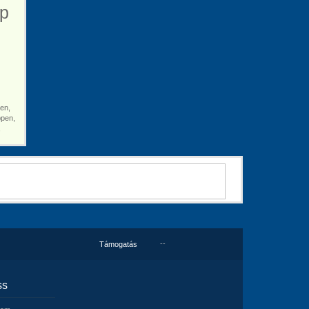
ap
en,
ppen,
,
--
Támogatás
ss