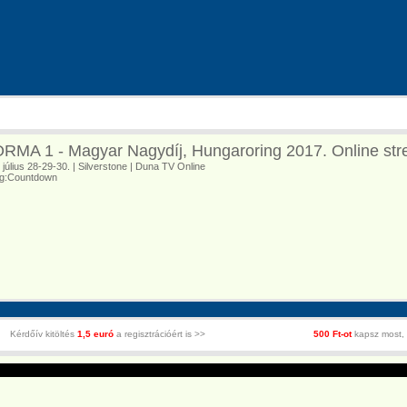
RMA 1 - Magyar Nagydíj, Hungaroring 2017. Online st
 július 28-29-30. | Silverstone | Duna TV Online
tig:Countdown
Kérdőív kitöltés
1,5 euró
a regisztrációért is >>
500 Ft-ot
kapsz most, 