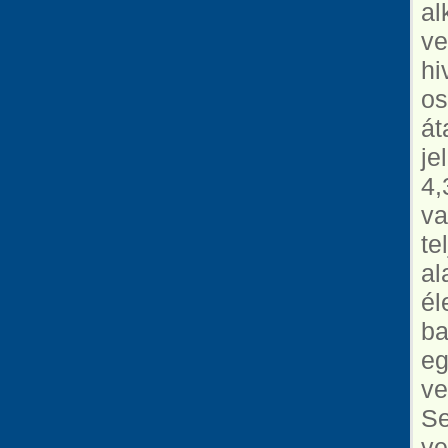
al
ve
hi
os
át
je
4,
va
te
al
él
ba
eg
ve
Se
ve