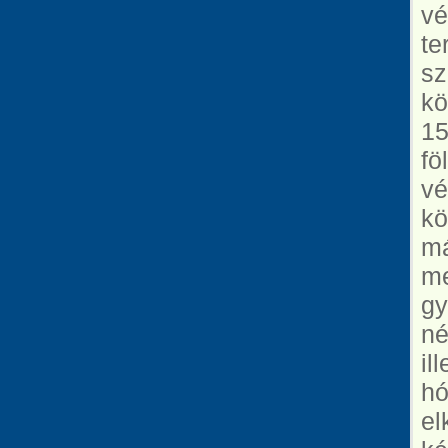
vé
te
sz
kö
15
fö
vé
kö
má
me
gy
né
il
hó
el