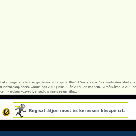
aton véget ér a labdarúgó Bajnokok Ligája 2016–2017-es kiírása. A címvédő Real Madrid a
tusszal csap össze Cardiff-ban 2017 június 3.-án 20:45-ös kezdettel. A mérkőzést a ZDF é
rt Tv élőben közvetíti, itt pedig online stream látható.