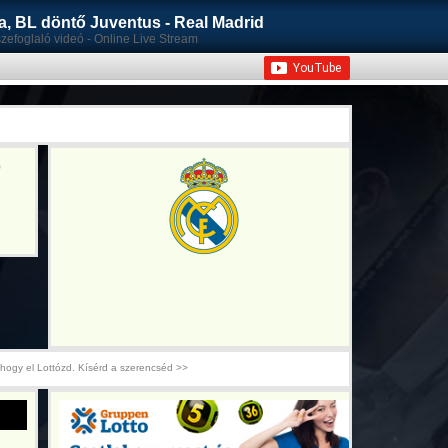
, BL döntő Juventus - Real Madrid
szefoglaló videó - Online Live Stream
ó
hogy el Lottózd. Kísérd a szerencséd >>