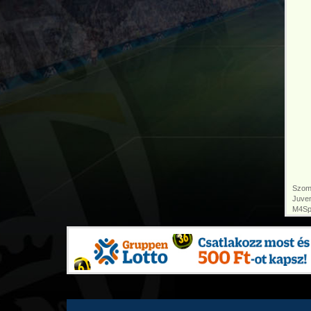
Szomb
Juven
M4Spo