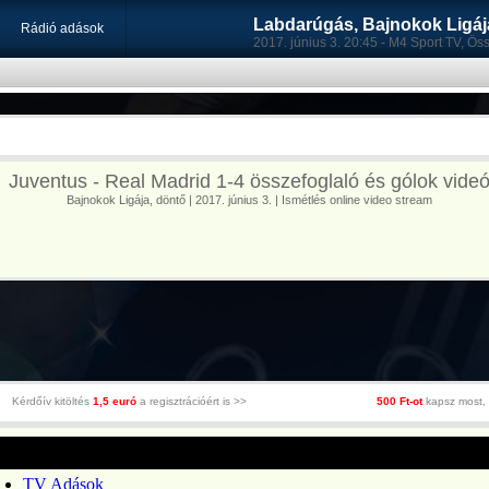
Labdarúgás, Bajnokok Ligája
Rádió adások
2017. június 3. 20:45 - M4 Sport TV, Ös
Juventus - Real Madrid 1-4 összefoglaló és gólok vide
Bajnokok Ligája, döntő | 2017. június 3. | Ismétlés online video stream
Kérdőív kitöltés
1,5 euró
a regisztrációért is >>
500 Ft-ot
kapsz most, 