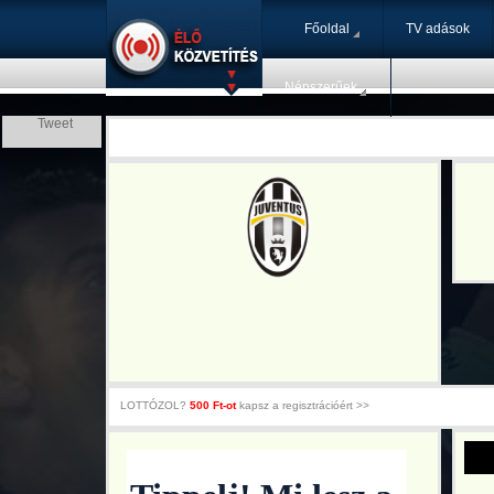
Főoldal
TV adások
Népszerűek
Tweet
LOTTÓZOL?
500 Ft-ot
kapsz a regisztrációért >>