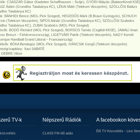
ítók: CSÁSZÁR Gábor (Kadetten Schaffhausen – Svájc), GYŐRI Mátyás (Balatonfüredi KSE)
SZ Ádám (Grundfos Tatabánya KC), LÉKAI Máté (Telekom Veszprém), SZÖLLŐSI Balázs
ndfos Tatabánya KC)
lók: BÁNHIDI Bence (MOL-Pick Szeged), HEGEDŰS Márk (B.Braun Gyöngyös), SCHUCH
zsin (Telekom Veszprém), SIPOS Adrián (Grundfos Tatabánya KC), SZÖLLŐSI Szabolcs
ndfos Tatabánya KC), ZUBAI Szabolcs (MOL-Pick Szeged)
tlövők: BODÓ Richárd (MOL-Pick Szeged), BORSOS Tamás (Ceglédi KKSE), JAMALI Iman
kov Breszt – Fehéroroszország), LIGETVÁRI Patrik (Telekom Veszprém), NAGY Kornél
erque Handball Grand Littoral – Franciaország)
zélsők: BÓKA Bendegúz (MOL-Pick Szeged), IVÁNCSIK Gergő (Telekom Veszprém)
tségi kapitány: Xavi SABATÉ
: DEBRE Viktor
zerű TV-k
Népszerű Rádiók
A facebookon köve
Élő TV Közvetítés - Live Str
közvetítés
CLASS FM élő adás