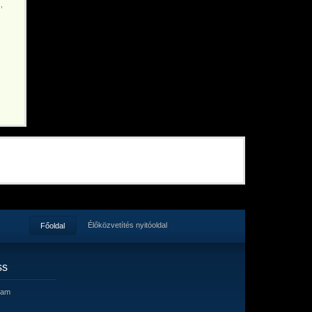
,
Élőközvetítés nyitóoldal
Főoldal
ss
eam