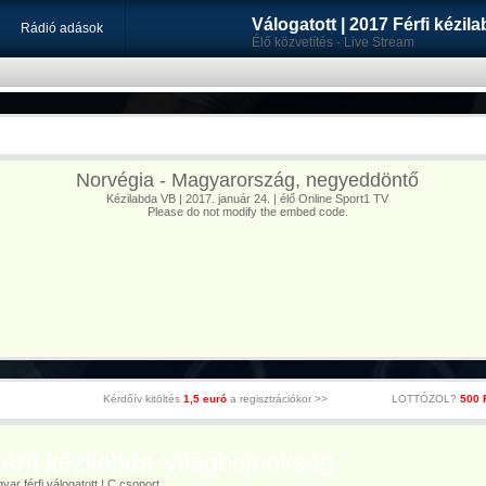
Válogatott | 2017 Férfi kézi
Rádió adások
Élő közvetítés - Live Stream
Norvégia - Magyarország, negyeddöntő
Kézilabda VB | 2017. január 24. | élő Online Sport1 TV
Please do not modify the embed code.
Kérdőív kitöltés
1,5 euró
a regisztrációkor >>
LOTTÓZOL?
500 
rfi kézilabda-Világbajnokság
r férfi válogatott | C csoport