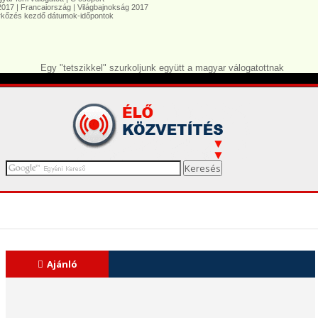
7 | Francaiország | Világbajnokság 2017
őzés kezdő dátumok-időpontok
Egy "tetszikkel" szurkoljunk együtt a magyar válogatottnak