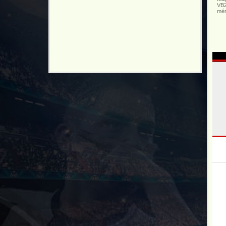
VB201
mérk