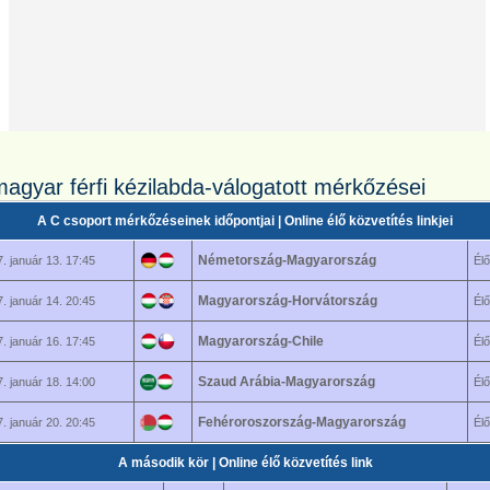
magyar férfi kézilabda-válogatott mérkőzései
A C csoport mérkőzéseinek időpontjai | Online élő közvetítés linkjei
Németország-Magyarország
. január 13. 17:45
Élő
Magyarország-Horvátország
. január 14. 20:45
Élő
Magyarország-Chile
. január 16. 17:45
Élő
Szaud Arábia-Magyarország
. január 18. 14:00
Élő
Fehéroroszország-Magyarország
. január 20. 20:45
Élő
A második kör | Online élő közvetítés link