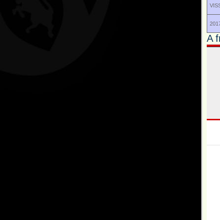
VIS
2017
A f