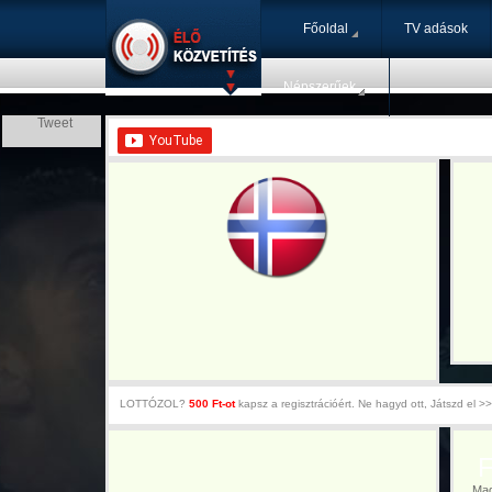
Főoldal
TV adások
Népszerűek
Tweet
LOTTÓZOL?
500 Ft-ot
kapsz a regisztrációért. Ne hagyd ott, Játszd el >>
Fé
Magya