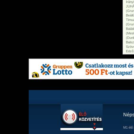
Irány
JUHÁ
(Gru
Beál
Timu
(Gru
Balá
(Mes
(Dunk
Bals
Szöve
Edző
Néps
M1 élő 