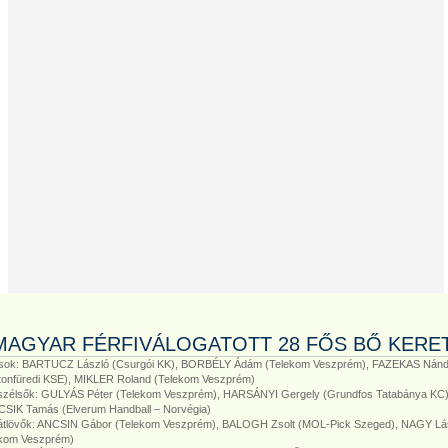
MAGYAR FÉRFIVÁLOGATOTT 28 FŐS BŐ KERE
sok: BARTUCZ László (Csurgói KK), BORBÉLY Ádám (Telekom Veszprém), FAZEKAS Nánd
tonfüredi KSE), MIKLER Roland (Telekom Veszprém)
szélsők: GULYÁS Péter (Telekom Veszprém), HARSÁNYI Gergely (Grundfos Tatabánya KC)
CSIK Tamás (Elverum Handball – Norvégia)
átlövők: ANCSIN Gábor (Telekom Veszprém), BALOGH Zsolt (MOL-Pick Szeged), NAGY Lá
ekom Veszprém)