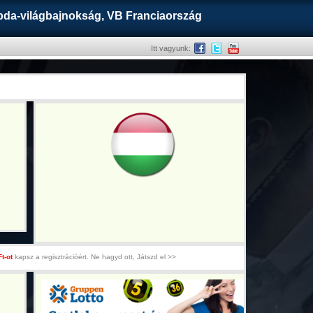
labda-világbajnokság, VB Franciaország
Itt vagyunk:
Ft-ot
kapsz a regisztrációért. Ne hagyd ott, Játszd el >>