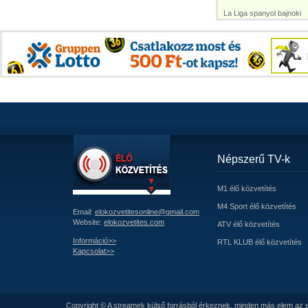
La Liga spanyol bajnoki
Népszerű TV-k
M1 élő közvetítés
M4 Sport élő közvetítés
Email:
elokozvetitesonline@gmail.com
Website:
elokozvetites.com
ATV élő közvetítés
Információ>>
RTL KLUB élő közvetítés
Kapcsolat>>
Copyright © A streamek külső forrásból érkeznek, minden más elem az e