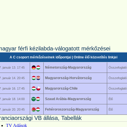
magyar férfi kézilabda-válogatott mérkőzései
A C csoport mérkőzéseinek időpontjai | Online élő közvetítés linkjei
Németország-Magyarország
. január 13. 17:45
Összefoglaló
Magyarország-Horvátország
. január 14. 20:45
Összefoglaló
Magyarország-Chile
. január 16. 17:45
Összefoglaló
Szaud Arábia-Magyarország
. január 18. 14:00
Élő
Fehéroroszország-Magyarország
. január 20. 20:45
Élő
ranciaországi VB állása, Tabellák