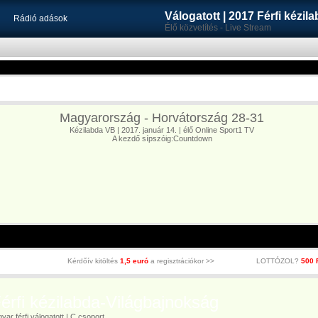
Válogatott | 2017 Férfi kézi
Rádió adások
Élő közvetítés - Live Stream
Magyarország - Horvátország 28-31
Kézilabda VB | 2017. január 14. | élő Online Sport1 TV
A kezdő sípszóig:Countdown
Kérdőív kitöltés
1,5 euró
a regisztrációkor >>
LOTTÓZOL?
500 
rfi kézilabda-Világbajnokság
r férfi válogatott | C csoport