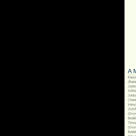
A 
Kapu
(Bala
Jobb
IVÁN
Jobb
(Tel
Irány
JUHÁ
(Gru
Beál
Timu
(Gru
Balá