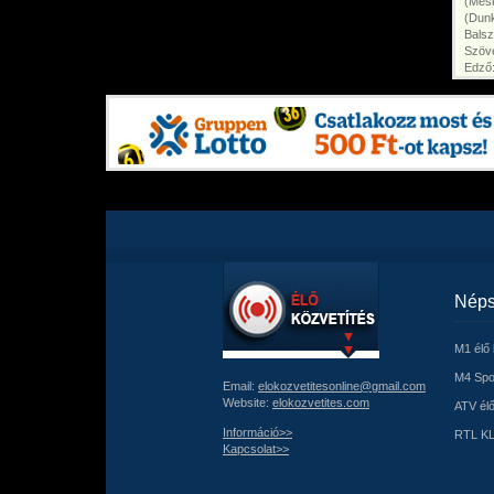
(Mes
(Dunk
Bals
Szöve
Edző
Néps
M1 élő 
M4 Spor
Email:
elokozvetitesonline@gmail.com
Website:
elokozvetites.com
ATV élő
Információ>>
RTL KL
Kapcsolat>>