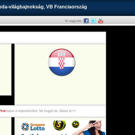
labda-világbajnokság, VB Franciaország
Itt vagyunk:
Ft-ot
kapsz a regisztrációért. Ne hagyd ott, Játszd el >>