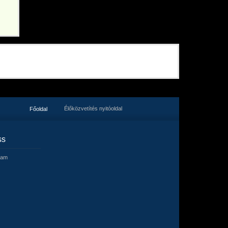
Élőközvetítés nyitóoldal
Főoldal
ss
eam