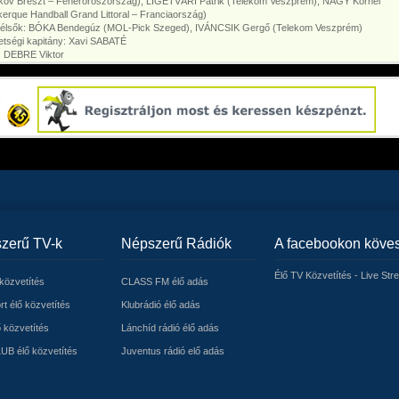
kov Breszt – Fehéroroszország), LIGETVÁRI Patrik (Telekom Veszprém), NAGY Kornél
erque Handball Grand Littoral – Franciaország)
zélsők: BÓKA Bendegúz (MOL-Pick Szeged), IVÁNCSIK Gergő (Telekom Veszprém)
tségi kapitány: Xavi SABATÉ
: DEBRE Viktor
zerű TV-k
Népszerű Rádiók
A facebookon köve
Élő TV Közvetítés - Live Str
közvetítés
CLASS FM élő adás
t élő közvetítés
Klubrádió élő adás
 közvetítés
Lánchíd rádió élő adás
UB élő közvetítés
Juventus rádió elő adás