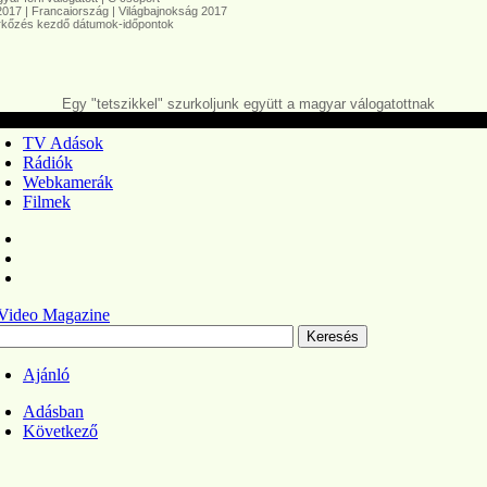
7 | Francaiország | Világbajnokság 2017
őzés kezdő dátumok-időpontok
Egy "tetszikkel" szurkoljunk együtt a magyar válogatottnak