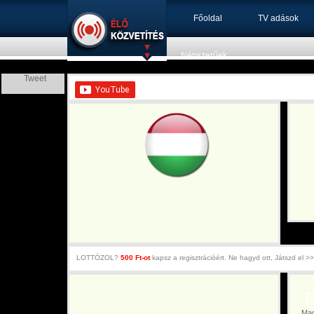
Főoldal
TV adások
Népszerűek
Tweet
LOTTÓZOL?
500 Ft-ot
kapsz a regisztrációért. Ne hagyd ott, Játszd el >>
Fé
Magya