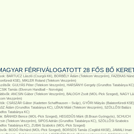
MAGYAR FÉRFIVÁLOGATOTT 28 FŐS BŐ KERE
sok: BARTUCZ László (Csurgói KK), BORBÉLY Ádám (Telekom Veszprém), FAZEKAS Nánd
tonfüredi KSE), MIKLER Roland (Telekom Veszprém)
szélsők: GULYÁS Péter (Telekom Veszprém), HARSÁNYI Gergely (Grundfos Tatabánya KC)
CSIK Tamás (Elverum Handball – Norvégia)
átlövők: ANCSIN Gábor (Telekom Veszprém), BALOGH Zsolt (MOL-Pick Szeged), NAGY Lá
ekom Veszprém)
ítók: CSÁSZÁR Gábor (Kadetten Schaffhausen – Svájc), GYŐRI Mátyás (Balatonfüredi KSE)
SZ Ádám (Grundfos Tatabánya KC), LÉKAI Máté (Telekom Veszprém), SZÖLLŐSI Balázs
ndfos Tatabánya KC)
lók: BÁNHIDI Bence (MOL-Pick Szeged), HEGEDŰS Márk (B.Braun Gyöngyös), SCHUCH
zsin (Telekom Veszprém), SIPOS Adrián (Grundfos Tatabánya KC), SZÖLLŐSI Szabolcs
ndfos Tatabánya KC), ZUBAI Szabolcs (MOL-Pick Szeged)
tlövők: BODÓ Richárd (MOL-Pick Szeged), BORSOS Tamás (Ceglédi KKSE), JAMALI Iman