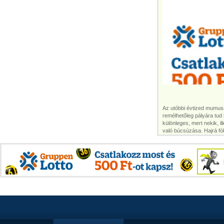
Az utóbbi évtized mumusá
remélhetőleg pályára tud 
különleges, mert nekik, i
való búcsúzása. Hajrá f