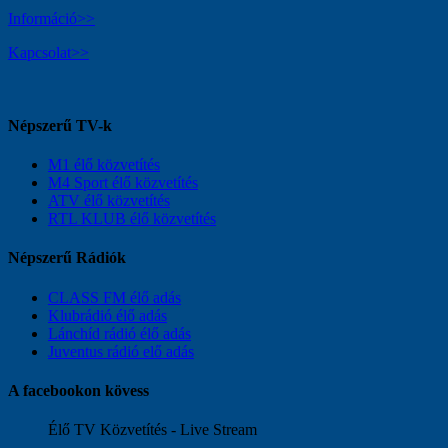
Információ>>
Kapcsolat>>
Népszerű TV-k
M1 élő közvetítés
M4 Sport élő közvetítés
ATV élő közvetítés
RTL KLUB élő közvetítés
Népszerű Rádiók
CLASS FM élő adás
Klubrádió élő adás
Lánchíd rádió élő adás
Juventus rádió elő adás
A facebookon kövess
Élő TV Közvetítés - Live Stream