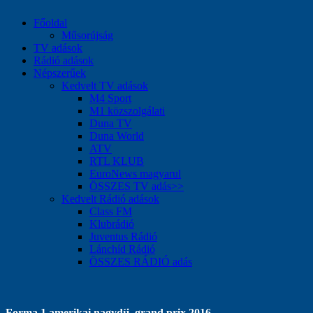
Főoldal
Műsorújság
TV adások
Rádió adások
Népszerűek
Kedvelt TV adások
M4 Sport
M1 közszolgálati
Duna TV
Duna World
ATV
RTL KLUB
EuroNews magyarul
ÖSSZES TV adás>>
Kedvelt Rádió adások
Class FM
Klubrádió
Juventus Rádió
Lánchíd Rádió
ÖSSZES RÁDIÓ adás
Forma 1 amerikai nagydíj, grand prix 2016