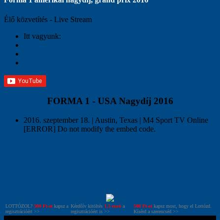
Élő közvetítés - Live Stream
Itt vagyunk:
FORMA 1 - USA Nagydíj 2016
2016. szeptember 18. | Austin, Texas | M4 Sport TV Online
[ERROR] Do not modify the embed code.
LOTTÓZOL?
500 Ft-ot
kapsz a
Kérdőív kitöltés
1,5 euró
a
500 Ft-ot
kapsz most, hogy el Lottózd.
regisztrációért >>
regisztrációért is >>
Kísérd a szerencséd >>