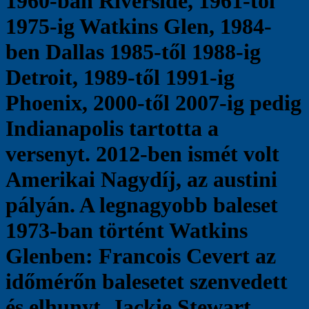
1960-ban Riverside, 1961-től
1975-ig Watkins Glen, 1984-
ben Dallas 1985-től 1988-ig
Detroit, 1989-től 1991-ig
Phoenix, 2000-től 2007-ig pedig
Indianapolis tartotta a
versenyt. 2012-ben ismét volt
Amerikai Nagydíj, az austini
pályán. A legnagyobb baleset
1973-ban történt Watkins
Glenben: Francois Cevert az
időmérőn balesetet szenvedett
és elhunyt. Jackie Stewart