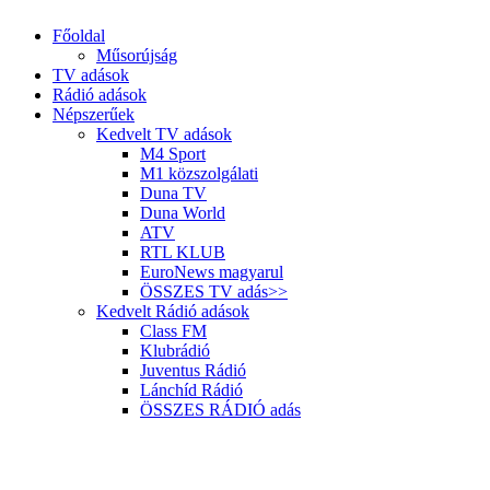
Főoldal
Műsorújság
TV adások
Rádió adások
Népszerűek
Kedvelt TV adások
M4 Sport
M1 közszolgálati
Duna TV
Duna World
ATV
RTL KLUB
EuroNews magyarul
ÖSSZES TV adás>>
Kedvelt Rádió adások
Class FM
Klubrádió
Juventus Rádió
Lánchíd Rádió
ÖSSZES RÁDIÓ adás
Válogatott | Labdarúgás, VB selejtező