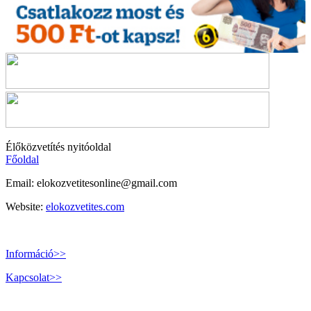
Élőközvetítés nyitóoldal
Főoldal
Email:
elokozvetitesonline@gmail.com
Website:
elokozvetites.com
Információ>>
Kapcsolat>>