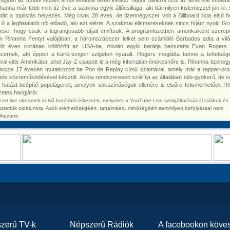
ugyan az utóbbi időben a női előadók terén inkább Taylor Swiftről szól az amerikai showbi
hanna már több mint tíz éve a szakma egyik állócsillaga, aki bármilyen kislemezzel jön ki, 
tált a toplistás helyezés. Még csak 28 éves, de tizennégyszer volt a Billboard lista első h
 ő a legfiatalabb női előadó, aki ezt elérte. A szakmai elismeréseknek sincs híján: nyolc 
ese, hogy csak a legrangosabb díjait említsük. A programfüzetben amerikaiként szerep
 Rihanna Fentyt valójában, a háromszázezer lelket sem számláló Barbados adta a vil
nöt éves korában költözött az USA-ba, miután egyik barátja bemutatta Evan Rogers 
cernek, aki éppen a karib-tengeri szigeten nyaralt. Rogers meglátta benne a tehetség
al vitte Amerikába, ahol Jay-Z csapott le a még kiforratlan énekesnőre is. Rihanna tizeneg
össze 17 évesen mutatkozott be Pon de Replay című számával, amely már a rapper-pro
tós közreműködésével készült. Azóta rendszeresen szállítja az általában r&b-gyökerű, de s
 hatást beépítő popslágereit, amelyek sokszínűségük ellenére is elsőre felismerhetőek R
gzetes hangjáról.
cert live streamek külső forrásból érkeznek, melyeket a YouTube Live szolgáltatásánál találtuk és
esztettük oldalunkra. Azok elérhetőségéért, tartalmáért, minőségéért semmilyen befolyással nem
lkezünk.
zerű TV-k
Népszerű Rádiók
A facebookon köve