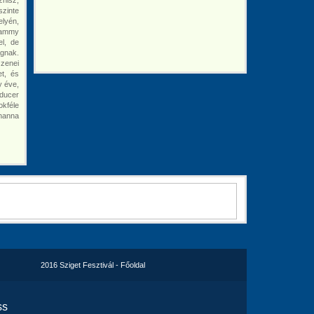
znisz,
szinte
elyén,
Grammy
el, de
ágnak.
zenei
et, és
y éve,
ducer
okféle
ihanna
2016 Sziget Fesztivál - Főoldal
ss