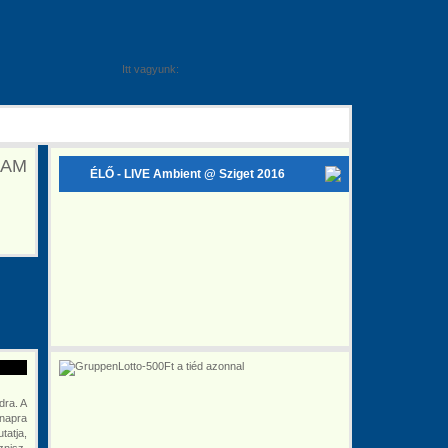
Itt vagyunk:
REAM
ÉLŐ - LIVE
Ambient @ Sziget 2016
dra. A
-napra
tatja,