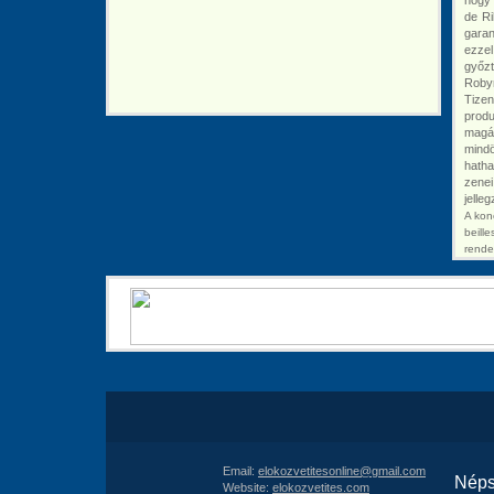
hogy 
de Ri
garan
ezzel
győzt
Robyn
Tize
produ
magáv
mind
hatha
zenei
jelle
A kon
beill
rende
Email:
elokozvetitesonline@gmail.com
Néps
Website:
elokozvetites.com