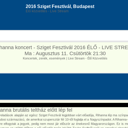
2016 Sziget Fesztivál, Budapest
Élő közvetítés - Live Stream
hanna koncert - Sziget Fesztivál 2016 ÉLŐ - LIVE ST
Ma : Augusztus 11. Csütörtök 21:30
Koncertek, zenék, események | Live Stream - Élő Közvetítés
anna brutális teltház előtt lép fel
yeladások alapján az egész Sziget Fesztivál legjobban várt előadója, Rihanna lép ma színpa
dosi származású, de amerikai szupersztár fél 10-től foglalja el a Nagyszínpadot. A Rihanna
őre elfogytak a jegyek, pedig nem most jár először az énekesnő Magyarországon. Ez is mu