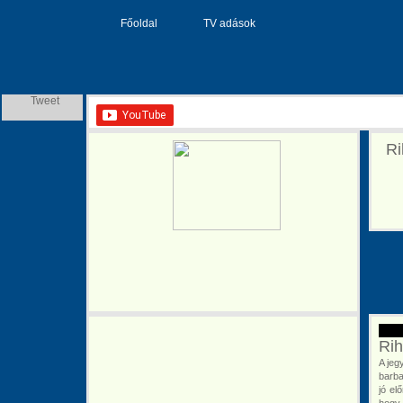
Főoldal
TV adások
Tweet
Ri
Rih
A jeg
barba
jó el